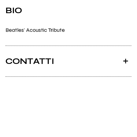
BIO
Beatles' Acoustic Tribute
CONTATTI
Scrivi all'utente che amministra la pagina.
Invia messaggio