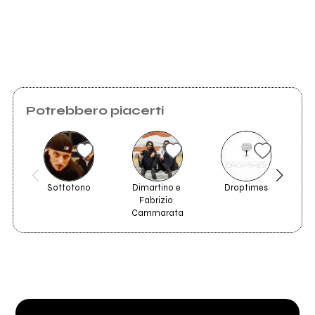
Potrebbero piacerti
Sottotono
Dimartino e 
Droptimes
P
Fabrizio 
Cammarata