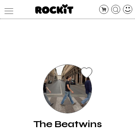
MAGAZINE
DATABASE
ARTICOLI
CONCERTI
ARTISTI
SHOP
RADIO
The Beatwins