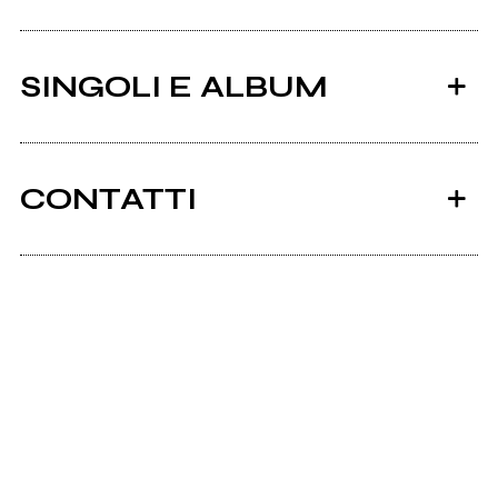
SINGOLI E ALBUM
CONTATTI
Ancora nessun utente amministra questa pagina,
puoi farlo tu.
2021
Richiedi la gestione
Monkey Riding God