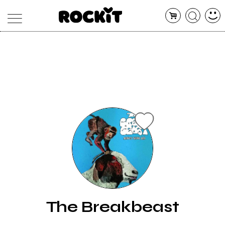
MAGAZINE
DATABASE
ARTICOLI
CONCERTI
ARTISTI
SHOP
RADIO
The Breakbeast