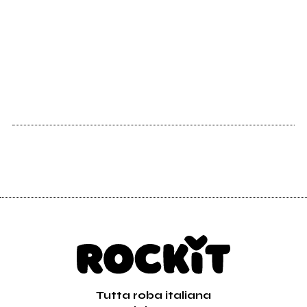
2021
Monkey Riding God
Tutta roba italiana