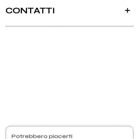
CONTATTI
Scrivi all'utente che amministra la pagina.
Invia messaggio
Potrebbero piacerti