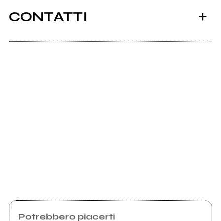
CONTATTI
Scrivi all'utente che amministra la pagina.
Invia messaggio
Potrebbero piacerti