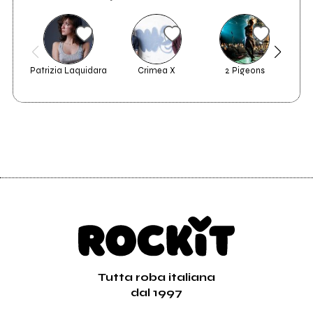
Patrizia Laquidara
Crimea X
2 Pigeons
La M
Tutta roba italiana
dal 1997