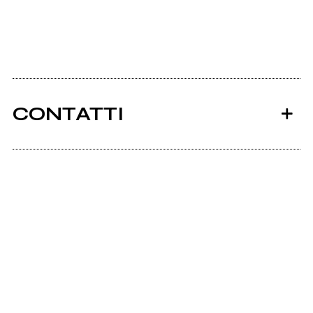
CONTATTI
Ancora nessun utente amministra questa pagina,
puoi farlo tu.
Richiedi la gestione