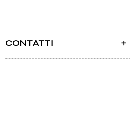
CONTATTI
Theturningpoint.altervista.org
Ancora nessun utente amministra questa pagina,
puoi farlo tu.
Richiedi la gestione