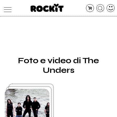
MAGAZINE
DATABASE
ARTICOLI
CONCERTI
ARTISTI
SHOP
Foto e video di The
RADIO
Unders