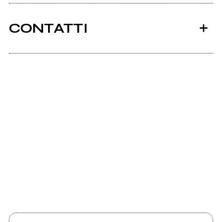
CONTATTI
Scrivi all'utente che amministra la pagina.
On Stage
Invia messaggio