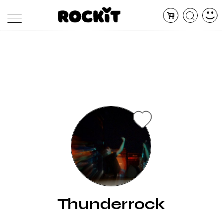
MAGAZINE
DATABASE
ARTICOLI
CONCERTI
ARTISTI
SHOP
RADIO
Thunderrock