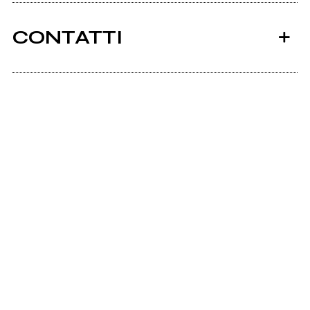
CONTATTI
Scrivi all'utente che amministra la pagina.
Invia messaggio