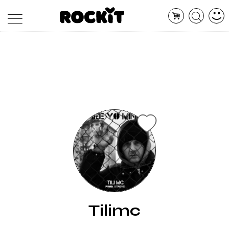
MAGAZINE
DATABASE
ARTICOLI
CONCERTI
ARTISTI
SHOP
RADIO
Tilimc