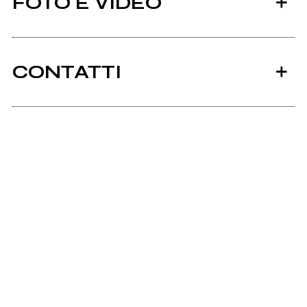
FOTO E VIDEO
CONTATTI
Spotify
Youtube
Shoots video
Instagram
Facebook
Scrivi all'utente che amministra la pagina.