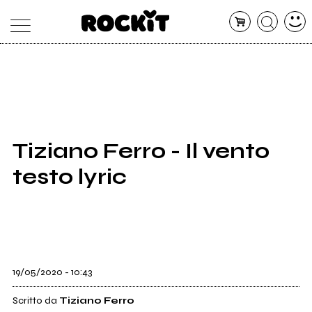
MAGAZINE
DATABASE
ARTICOLI
CONCERTI
ARTISTI
SHOP
Tiziano Ferro - Il vento
RADIO
testo lyric
19/05/2020 - 10:43
Scritto da
Tiziano Ferro