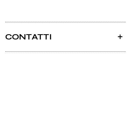
CONTATTI
Ancora nessun utente amministra questa pagina,
puoi farlo tu.
Richiedi la gestione