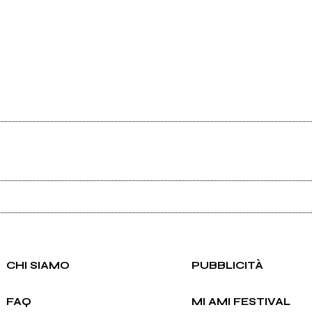
Ancora nessun utente amministra questa pagina, puoi farlo tu.
Richiedi la gestione
CHI SIAMO
PUBBLICITÀ
FAQ
MI AMI FESTIVAL