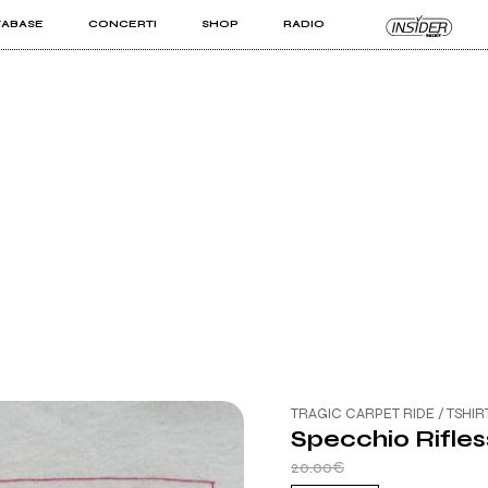
TABASE
CONCERTI
SHOP
RADIO
KIT PRO
ISTI
VIZI
TRAGIC CARPET RIDE / TSHIR
Specchio Rifless
20.00€