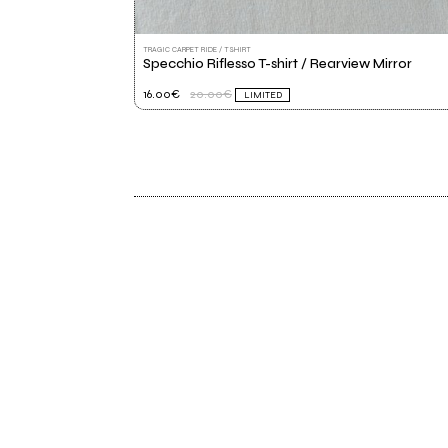
TRAGIC CARPET RIDE / TSHIRT
Specchio Riflesso T-shirt / Rearview Mirror
16.00€
20.00€
LIMITED