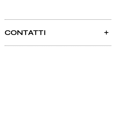
CONTATTI
Ancora nessun utente amministra questa pagina,
puoi farlo tu.
Richiedi la gestione