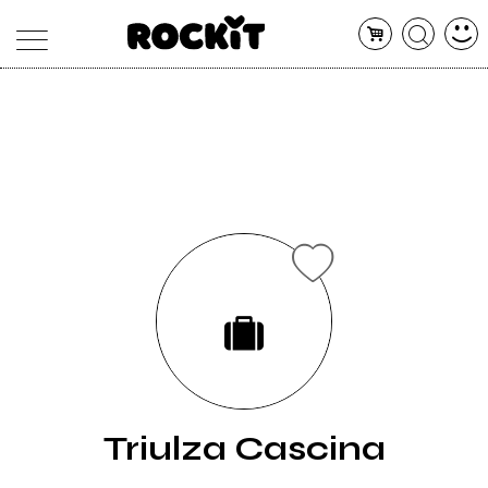
MAGAZINE
DATABASE
ARTICOLI
CONCERTI
ARTISTI
SHOP
RADIO
Triulza Cascina