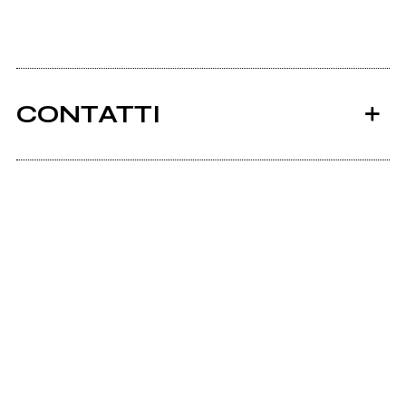
CONTATTI
Ancora nessun utente amministra questa pagina,
puoi farlo tu.
Richiedi la gestione