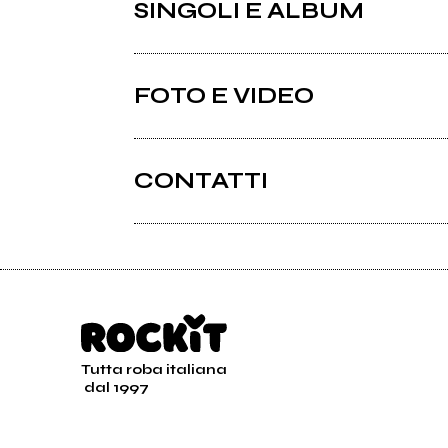
SINGOLI E ALBUM
FOTO E VIDEO
CONTATTI
Twins104.eu
Facebook
2022
2019
Hotel Monroe
Hote
Cyberia ReEvolution
CORP
Tutta roba italiana
dal 1997
Shake Up (single)