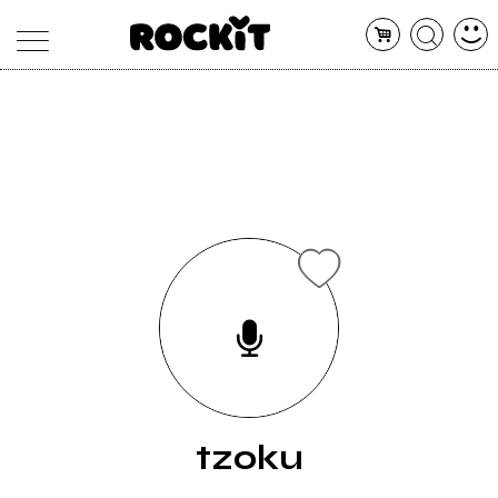
MAGAZINE
DATABASE
ARTICOLI
CONCERTI
ARTISTI
SHOP
RADIO
tzoku