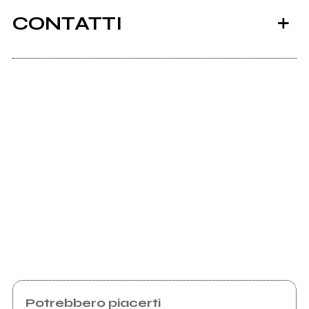
CONTATTI
Scrivi all'utente che amministra la pagina.
Invia messaggio
Potrebbero piacerti