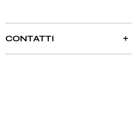
CONTATTI
Ancora nessun utente amministra questa pagina,
puoi farlo tu.
Richiedi la gestione