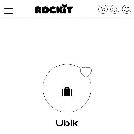
MAGAZINE
DATABASE
ARTICOLI
CONCERTI
ARTISTI
SHOP
RADIO
Ubik