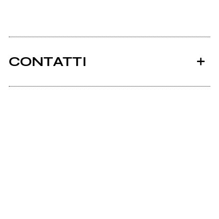
CONTATTI
Ancora nessun utente amministra questa pagina,
puoi farlo tu.
Richiedi la gestione