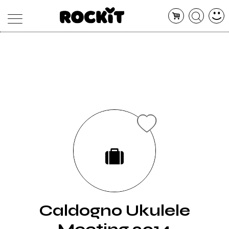
MAGAZINE
DATABASE
ARTICOLI
CONCERTI
ARTISTI
SHOP
RADIO
Caldogno Ukulele