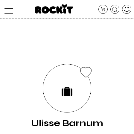
MAGAZINE
DATABASE
ARTICOLI
CONCERTI
ARTISTI
SHOP
RADIO
Ulisse Barnum