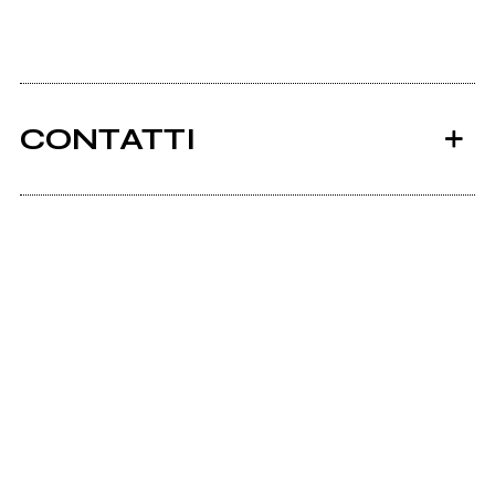
CONTATTI
Ancora nessun utente amministra questa pagina,
puoi farlo tu.
Richiedi la gestione