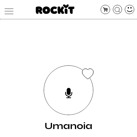
MAGAZINE
DATABASE
ARTICOLI
CONCERTI
ARTISTI
SHOP
RADIO
Umanoia