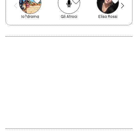
Io?drama
Gli Atroci
Elisa Rossi
1997
Umanoia