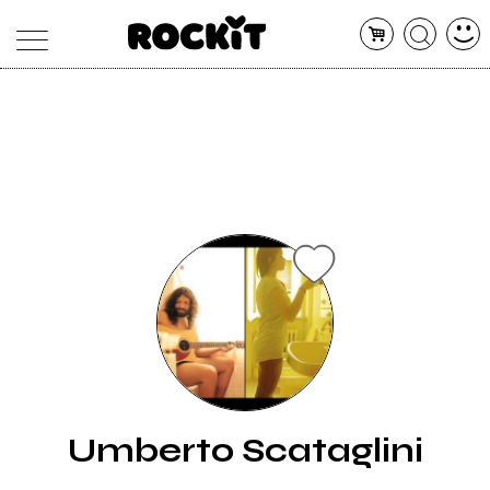
MAGAZINE
DATABASE
ARTICOLI
CONCERTI
ARTISTI
SHOP
RADIO
Umberto Scataglini