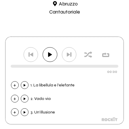
Abruzzo
Cantautoriale
00:00
1. La libellula e l'elefante
2. Vado via
3. Un'illusione