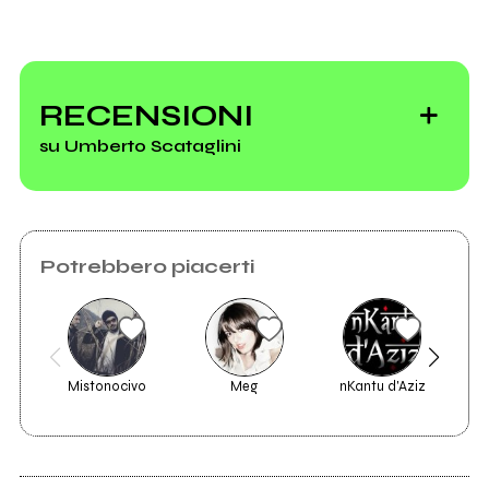
Umberto
Scataglini
RECENSIONI
su Umberto Scataglini
Potrebbero piacerti
Mistonocivo
Meg
nKantu d'Aziz
V
2013
Un'illusione