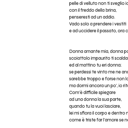
pelle di velluto non ti sveglio i
con il freddo della brina,
penseresti ad un addio.
Vado solo a prendere i vestiti
e ad uccidere il passato, ora ci
Donna amante mia, donna po
scoiattolo impaurito ti scaldai
ed al mattino tu eri donna;
se perdessi te vinto me ne and
sarebbe troppo e forse non lo
ma dormi ancora un po', io rit
Com'è difficile spiegare
ad una donna la sua parte,
quando tu la vuoi lasciare,
lei mi sfiora il corpo e dentro
come è triste far l'amore se n