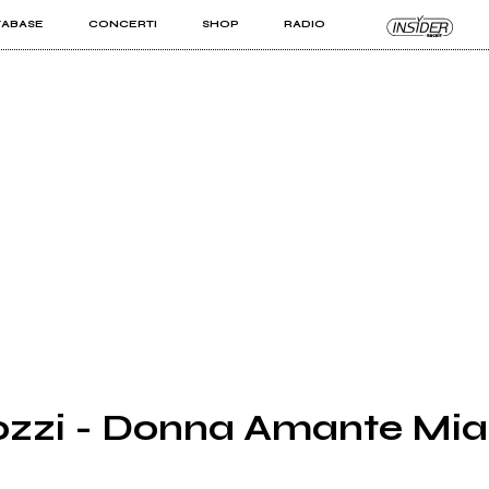
TABASE
CONCERTI
SHOP
RADIO
KIT PRO
ISTI
VIZI
zzi - Donna Amante Mia t