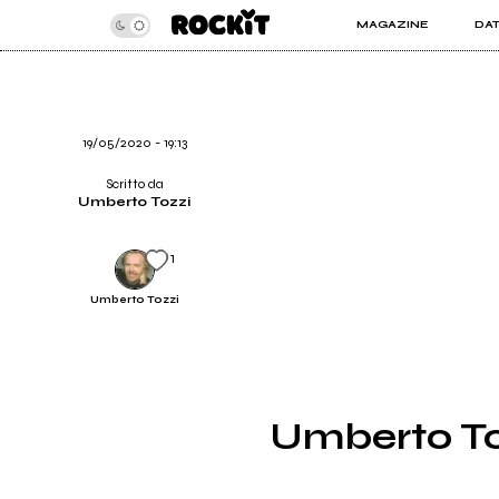
MAGAZINE
DA
INSIDER
ROC
ARTICOLI
ART
RECENSIONI
SER
VIDEO
19/05/2020 - 19:13
Scritto da
Umberto Tozzi
1
Umberto Tozzi
Umberto To