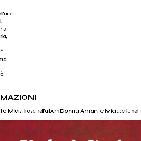
l'addio,
i,
nna;
mia,
rò.
mia,
rò.
RMAZIONI
te Mia
si trova nell'album
Donna Amante Mia
uscito nel 