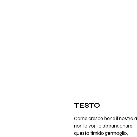
TESTO
Come cresce bene il nostro 
non lo voglio abbandonare,
questo timido germoglio,