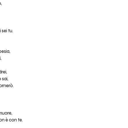
o,
 sei tu.
esia,
,
rei,
 sai,
ornerò.
 muore,
on è con te.