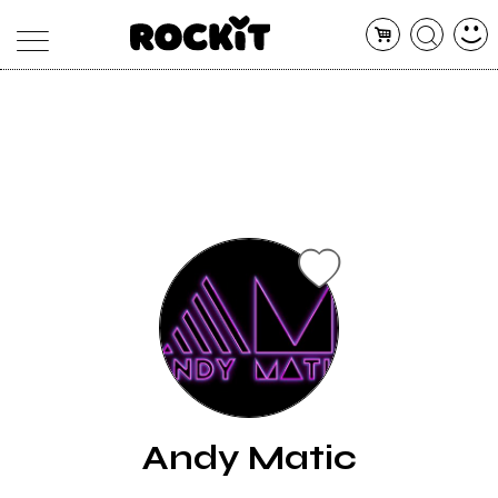
MAGAZINE
DATABASE
ARTICOLI
CONCERTI
ARTISTI
SHOP
RADIO
Andy Matic