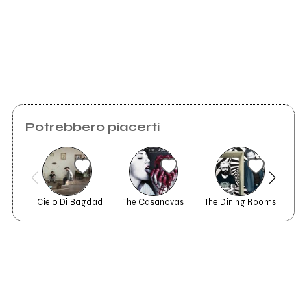
Potrebbero piacerti
Il Cielo Di Bagdad
The Casanovas
The Dining Rooms
tw