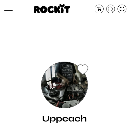
MAGAZINE
DATABASE
ARTICOLI
CONCERTI
ARTISTI
SHOP
RADIO
Uppeach