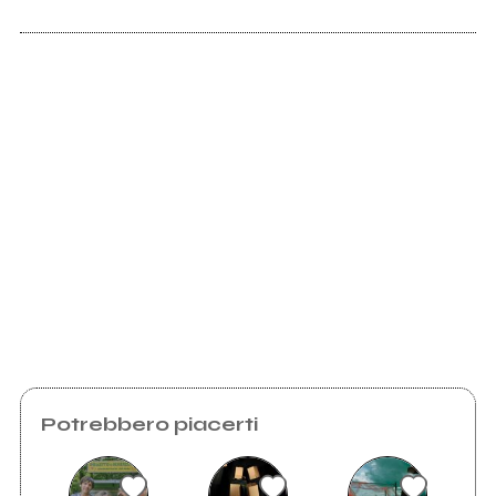
Soundcloud.com
2015
Scrivi all'utente che amministra la pagina.
A(R)MOR
Invia messaggio
Potrebbero piacerti