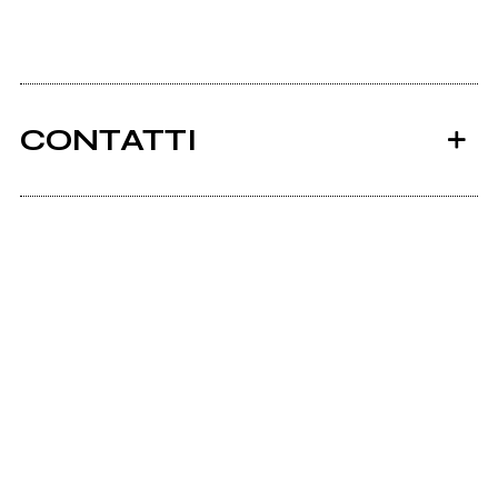
CONTATTI
Ancora nessun utente amministra questa pagina,
puoi farlo tu.
Richiedi la gestione