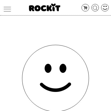
MAGAZINE
DATABASE
ARTICOLI
CONCERTI
ARTISTI
SHOP
RADIO