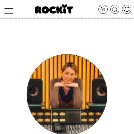
MAGAZINE
DATABASE
ARTICOLI
CONCERTI
ARTISTI
SHOP
RADIO