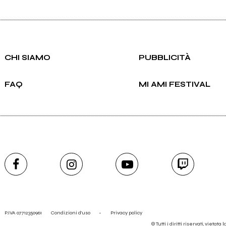
CHI SIAMO
PUBBLICITÀ
FAQ
MI AMI FESTIVAL
P.IVA 07712350961
Condizioni d'uso
-
Privacy policy
© Tutti i diritti riservati, vietata