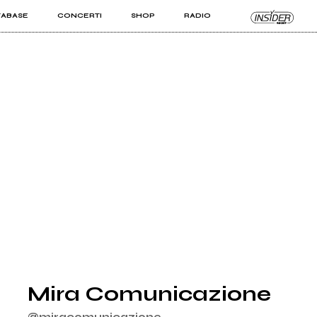
TABASE
CONCERTI
SHOP
RADIO
KIT PRO
ISTI
VIZI
Mira Comunicazione
@miracomunicazione