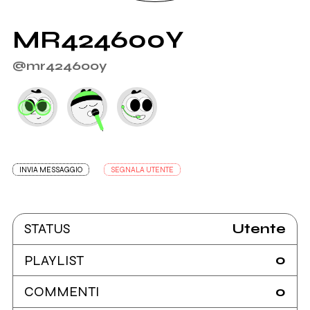
MR424600Y
@mr424600y
INVIA MESSAGGIO
SEGNALA UTENTE
Utente
STATUS
0
PLAYLIST
0
COMMENTI