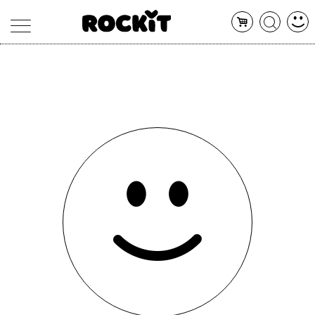
MAGAZINE
DATABASE
ARTICOLI
CONCERTI
ARTISTI
SHOP
RADIO