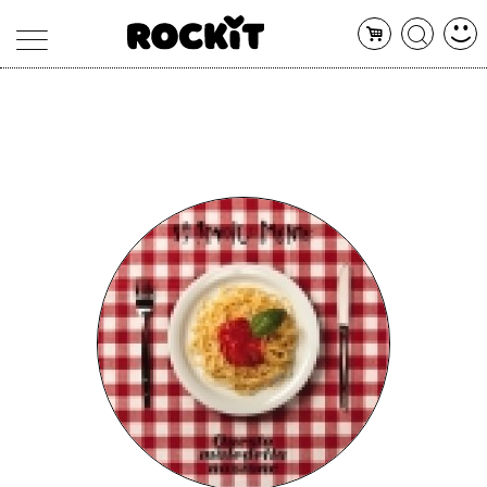
MAGAZINE
DATABASE
ARTICOLI
CONCERTI
ARTISTI
SHOP
RADIO