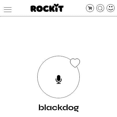
MAGAZINE
DATABASE
ARTICOLI
CONCERTI
ARTISTI
SHOP
RADIO
blackdog