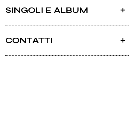
SINGOLI E ALBUM
CONTATTI
Scrivi all'utente che amministra la pagina.
2012
what\\
Invia messaggio