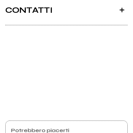
CONTATTI
Scrivi all'utente che amministra la pagina.
Invia messaggio
Potrebbero piacerti