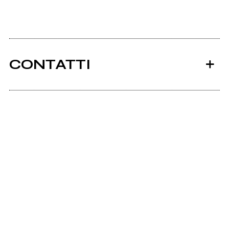
CONTATTI
Ancora nessun utente amministra questa pagina,
puoi farlo tu.
Richiedi la gestione