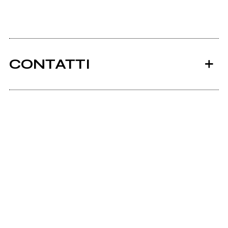
CONTATTI
Ancora nessun utente amministra questa pagina,
puoi farlo tu.
Richiedi la gestione