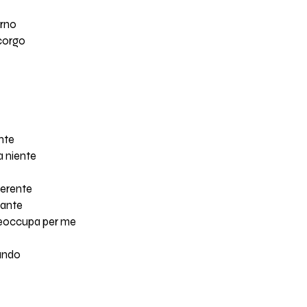
orno
corgo
nte
a niente
oerente
tante
preoccupa per me
cando