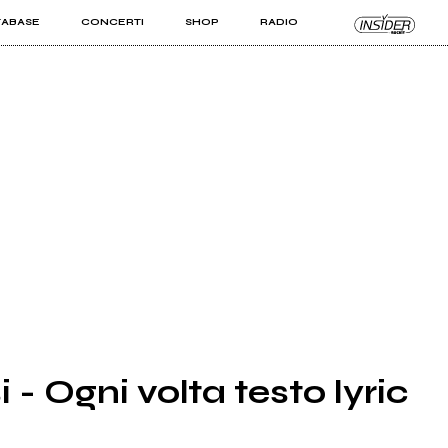
TABASE
CONCERTI
SHOP
RADIO
KIT PRO
ISTI
VIZI
- Ogni volta testo lyric