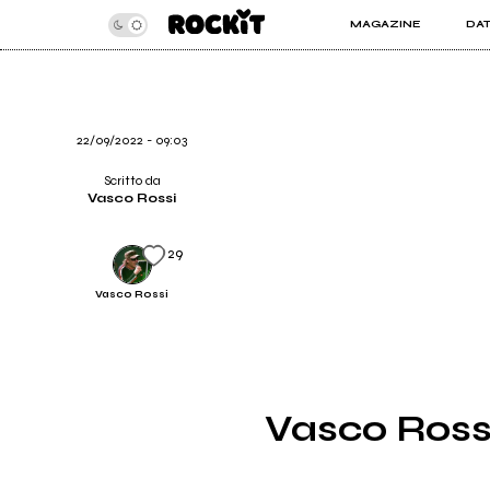
MAGAZINE
DA
INSIDER
ROC
ARTICOLI
ART
RECENSIONI
SER
VIDEO
22/09/2022 - 09:03
Scritto da
Vasco Rossi
29
Vasco Rossi
Vasco Rossi 