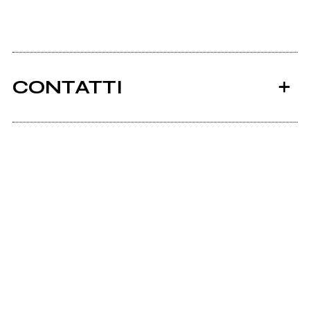
CONTATTI
Ancora nessun utente amministra questa pagina,
puoi farlo tu.
Richiedi la gestione