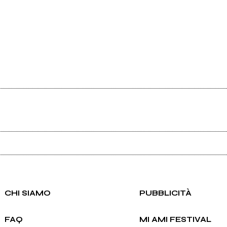
Ancora nessun utente amministra questa pagina, puoi farlo tu.
Richiedi la gestione
CHI SIAMO
PUBBLICITÀ
FAQ
MI AMI FESTIVAL