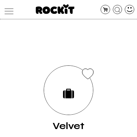
MAGAZINE
DATABASE
ARTICOLI
CONCERTI
ARTISTI
SHOP
RADIO
Velvet