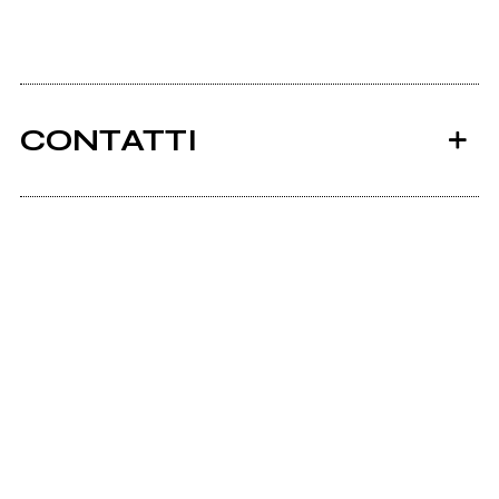
CONTATTI
Ancora nessun utente amministra questa pagina,
puoi farlo tu.
Richiedi la gestione