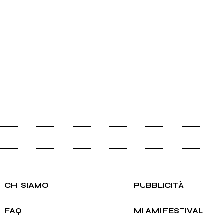
Ancora nessun utente amministra questa pagina, puoi farlo tu.
Richiedi la gestione
CHI SIAMO
PUBBLICITÀ
FAQ
MI AMI FESTIVAL