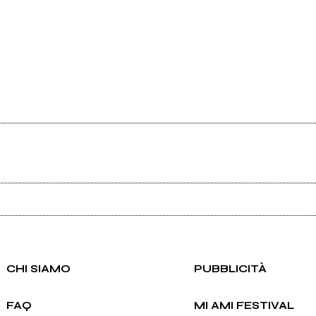
Ancora nessun utente amministra questa pagina, puoi farlo tu.
Richiedi la gestione
CHI SIAMO
PUBBLICITÀ
FAQ
MI AMI FESTIVAL