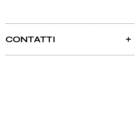
CONTATTI
Ancora nessun utente amministra questa pagina,
puoi farlo tu.
Richiedi la gestione