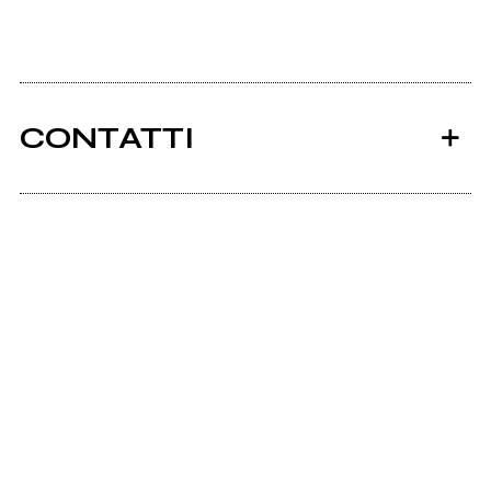
CONTATTI
Ancora nessun utente amministra questa pagina,
puoi farlo tu.
Richiedi la gestione