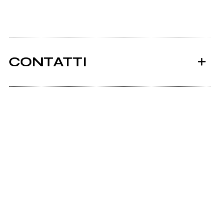
CONTATTI
Ancora nessun utente amministra questa pagina,
puoi farlo tu.
Richiedi la gestione