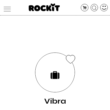
MAGAZINE
DATABASE
ARTICOLI
CONCERTI
ARTISTI
SHOP
RADIO
Vibra