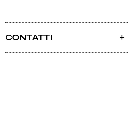
CONTATTI
Ancora nessun utente amministra questa pagina,
puoi farlo tu.
Richiedi la gestione