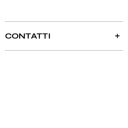
CONTATTI
Ancora nessun utente amministra questa pagina,
puoi farlo tu.
Richiedi la gestione