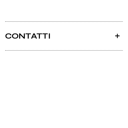
CONTATTI
Ancora nessun utente amministra questa pagina,
puoi farlo tu.
Richiedi la gestione